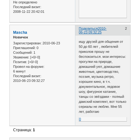
Не определено
Последний визит:
2008-11-22 20:42:01
Поделиться
2010-
2
Mascha
06-23 09:32:25
Новичок
ищу друзей для общения от
Зарегистрирован
: 2010-06-23
50 до 60 лет , любителей
Приглашений:
0
приколов прошу не
Сообщений:
1
беспокоиться. мои интересы:
Уважение:
[+0/-0]
прогулки на природе,
Позитив:
[+0/-0]
домашний уют, домашние
Провел на форуме:
6 минут
животные, цветоводство,
Последний визит:
поэзия, музыка ретро,
2010-06-23 09:32:27
хорошее кино, в т.ч.
документальное, ледовое
шоу, фигурное катание,
танцы со звёздами - полный
дамский комплект, вот только
сериалы не люблю. Мне 55
лет, работаю
0
Страница:
1