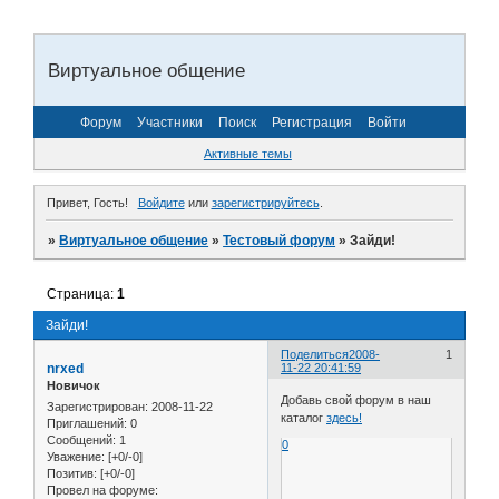
Виртуальное общение
Форум
Участники
Поиск
Регистрация
Войти
Активные темы
Привет, Гость!
Войдите
или
зарегистрируйтесь
.
»
Виртуальное общение
»
Тестовый форум
»
Зайди!
Страница:
1
Зайди!
Поделиться
2008-
1
nrxed
11-22 20:41:59
Новичок
Добавь свой форум в наш
Зарегистрирован
: 2008-11-22
каталог
здесь!
Приглашений:
0
Сообщений:
1
0
Уважение:
[+0/-0]
Позитив:
[+0/-0]
Провел на форуме: